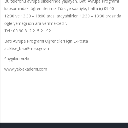
Bu telefonu avrupa ülkelerinde yaşayan, Batı Avrupa Programı
kapsamındaki öğrencilerimiz Türkiye saatiyle, hafta içi 09:00 –
12:30 ve 13:30 – 18:00 arası arayabilirler. 12:30 – 13:30 arasında
öğle yemeği için ara verilmektedir.
Tel : 00 90 312 215 21 92
Batı Avrupa Programı Öğrencileri İçin E-Posta
aciklise_bap@meb.gov.tr
Saygılarımızla
www.yek-akademi.com