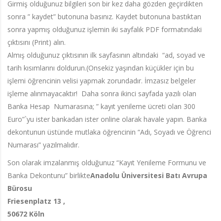
Girmiş olduğunuz bilgileri son bir kez daha gözden geçirdikten
sonra ” kaydet” butonuna basınız. Kaydet butonuna bastıktan
sonra yapmış olduğunuz işlemin iki sayfalık PDF formatındaki
çıktısını (Print) alın.
Almış olduğunuz çıktısının ilk sayfasının altındaki “ad, soyad ve
tarih kısımlarını doldurun.(Onsekiz yaşından küçükler için bu
işlemi öğrencinin velisi yapmak zorundadır. İmzasız belgeler
işleme alınmayacaktır! Daha sonra ikinci sayfada yazılı olan
Banka Hesap Numarasına; ” kayıt yenileme ücreti olan 300
Euro”`yu ister bankadan ister online olarak havale yapın. Banka
dekontunun üstünde mutlaka öğrencinin “Adı, Soyadı ve Öğrenci
Numarası” yazılmalıdır.
Son olarak imzalanmış olduğunuz “Kayıt Yenileme Formunu ve
Banka Dekontunu” birlikte
Anadolu Üniversitesi Batı Avrupa
Bürosu
Friesenplatz 13 ,
50672 Köln