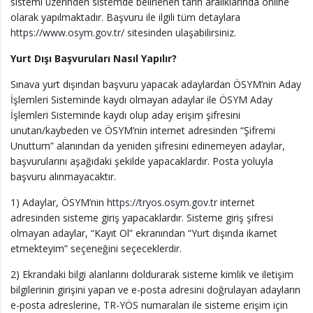
sistemi üzerinden sistemde belirlenen tarih aralıklarında online
olarak yapılmaktadır. Başvuru ile ilgili tüm detaylara
https://www.osym.gov.tr/
sitesinden ulaşabilirsiniz.
Yurt Dışı Başvuruları Nasıl Yapılır?
Sınava yurt dışından başvuru yapacak adaylardan ÖSYM’nin Aday
İşlemleri Sisteminde kaydı olmayan adaylar ile ÖSYM Aday
İşlemleri Sisteminde kaydı olup aday erişim şifresini
unutan/kaybeden ve ÖSYM’nin internet adresinden “Şifremi
Unuttum” alanından da yeniden şifresini edinemeyen adaylar,
başvurularını aşağıdaki şekilde yapacaklardır. Posta yoluyla
başvuru alınmayacaktır.
1) Adaylar, ÖSYM’nin
https://tryos.osym.gov.tr
internet
adresinden sisteme giriş yapacaklardır. Sisteme giriş şifresi
olmayan adaylar, “Kayıt Ol” ekranından “Yurt dışında ikamet
etmekteyim” seçeneğini seçeceklerdir.
2) Ekrandaki bilgi alanlarını doldurarak sisteme kimlik ve iletişim
bilgilerinin girişini yapan ve e-posta adresini doğrulayan adayların
e-posta adreslerine, TR-YÖS numaraları ile sisteme erişim için