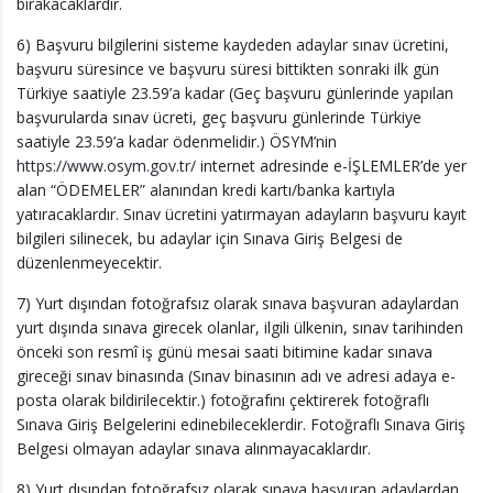
bırakacaklardır.
6) Başvuru bilgilerini sisteme kaydeden adaylar sınav ücretini,
başvuru süresince ve başvuru süresi bittikten sonraki ilk gün
Türkiye saatiyle 23.59’a kadar (Geç başvuru günlerinde yapılan
başvurularda sınav ücreti, geç başvuru günlerinde Türkiye
saatiyle 23.59’a kadar ödenmelidir.) ÖSYM’nin
https://www.osym.gov.tr/
internet adresinde e-İŞLEMLER’de yer
alan “ÖDEMELER” alanından kredi kartı/banka kartıyla
yatıracaklardır. Sınav ücretini yatırmayan adayların başvuru kayıt
bilgileri silinecek, bu adaylar için Sınava Giriş Belgesi de
düzenlenmeyecektir.
7) Yurt dışından fotoğrafsız olarak sınava başvuran adaylardan
yurt dışında sınava girecek olanlar, ilgili ülkenin, sınav tarihinden
önceki son resmî iş günü mesai saati bitimine kadar sınava
gireceği sınav binasında (Sınav binasının adı ve adresi adaya e-
posta olarak bildirilecektir.) fotoğrafını çektirerek fotoğraflı
Sınava Giriş Belgelerini edinebileceklerdir. Fotoğraflı Sınava Giriş
Belgesi olmayan adaylar sınava alınmayacaklardır.
8) Yurt dışından fotoğrafsız olarak sınava başvuran adaylardan