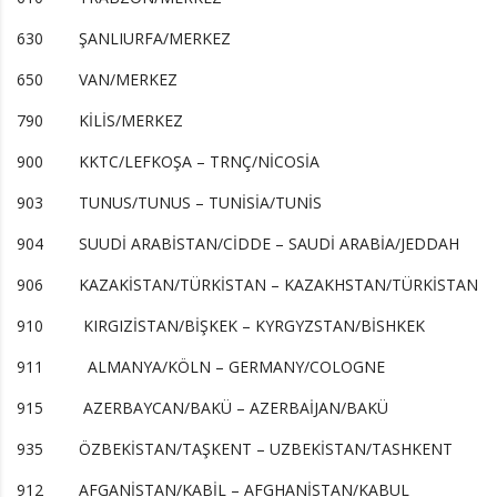
630 ŞANLIURFA/MERKEZ
650 VAN/MERKEZ
790 KİLİS/MERKEZ
900 KKTC/LEFKOŞA – TRNÇ/NİCOSİA
903 TUNUS/TUNUS – TUNİSİA/TUNİS
904 SUUDİ ARABİSTAN/CİDDE – SAUDİ ARABİA/JEDDAH
906 KAZAKİSTAN/TÜRKİSTAN – KAZAKHSTAN/TÜRKİSTAN
910 KIRGIZİSTAN/BİŞKEK – KYRGYZSTAN/BİSHKEK
911 ALMANYA/KÖLN – GERMANY/COLOGNE
915 AZERBAYCAN/BAKÜ – AZERBAİJAN/BAKÜ
935 ÖZBEKİSTAN/TAŞKENT – UZBEKİSTAN/TASHKENT
912 AFGANİSTAN/KABİL – AFGHANİSTAN/KABUL