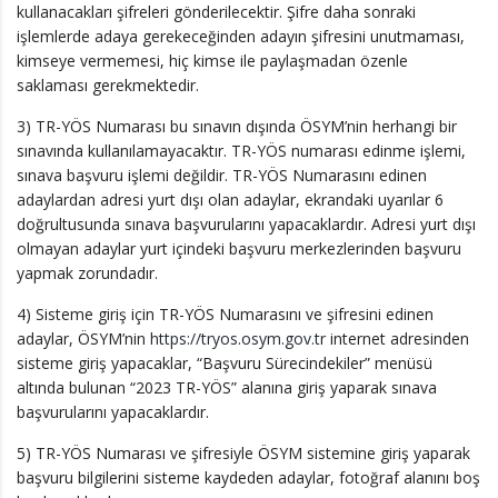
kullanacakları şifreleri gönderilecektir. Şifre daha sonraki
işlemlerde adaya gerekeceğinden adayın şifresini unutmaması,
kimseye vermemesi, hiç kimse ile paylaşmadan özenle
saklaması gerekmektedir.
3) TR-YÖS Numarası bu sınavın dışında ÖSYM’nin herhangi bir
sınavında kullanılamayacaktır. TR-YÖS numarası edinme işlemi,
sınava başvuru işlemi değildir. TR-YÖS Numarasını edinen
adaylardan adresi yurt dışı olan adaylar, ekrandaki uyarılar 6
doğrultusunda sınava başvurularını yapacaklardır. Adresi yurt dışı
olmayan adaylar yurt içindeki başvuru merkezlerinden başvuru
yapmak zorundadır.
4) Sisteme giriş için TR-YÖS Numarasını ve şifresini edinen
adaylar, ÖSYM’nin
https://tryos.osym.gov.tr
internet adresinden
sisteme giriş yapacaklar, “Başvuru Sürecindekiler” menüsü
altında bulunan “2023 TR-YÖS” alanına giriş yaparak sınava
başvurularını yapacaklardır.
5) TR-YÖS Numarası ve şifresiyle ÖSYM sistemine giriş yaparak
başvuru bilgilerini sisteme kaydeden adaylar, fotoğraf alanını boş