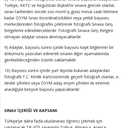
Türkiye, KKTC ve Kırgızistan-Bişkek’te sınava girecek olanlar,
sınav tarihinden önceki son resmî iş günü mesai saati bitimine
kadar ÖSYM Sınav Koordinatörlükleri veya yetkili başvuru
merkezlerinden fotoğrafını çektirerek fotoğraflı Sınava Giriş
Belgelerini edinebileceklerdir. Fotoğraflı Sınava Giriş Belgesi
olmayan adaylar sınava alınmayacaklardır.
9) Adaylar, başvuru süresi içinde başvuru kayıt bilgilerinin bir
dökümünü yazıcıdan edinerek sınavın diğer aşamalarında
gerekebileceğinden özenle saklamalıdır.
10) Başvuru süresi içinde yurt dışında bulunan adaylardan
fotoğraflı T.C. Kimlik Kartı/sistemde geçerli fotoğrafı olanlar, e-
devlet şifreleri veya ÖSYM aday erişim şifreleri ile internet
aracılığıyla bireysel başvuru yapacaklardır.
SINAV İÇERİĞİ VE KAPSAMI
Türkiye’ye daha fazla uluslararası öğrenci çekmek için
ugulanacak TR-YÖS sınavında Türkçe, Almanca, Arapça,