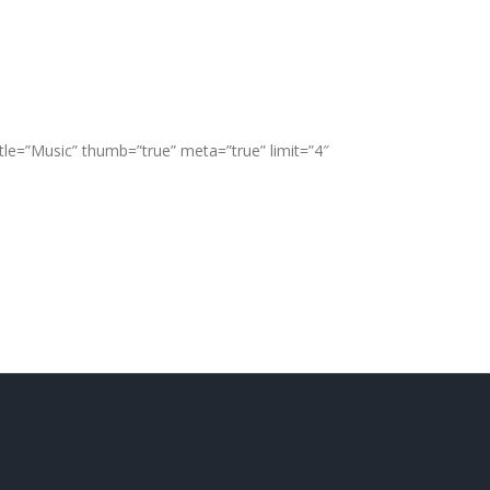
title=”Music” thumb=”true” meta=”true” limit=”4″