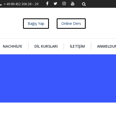
+ 49 89 452 306 28 – 29
Bağış Yap
Online Ders
NACHHILFE
DIL KURSLARI
İLETIŞIM
ANMELDU