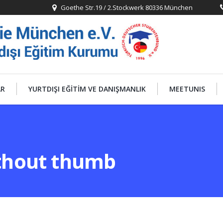
Goethe Str.19 / 2.Stockwerk 80336 München
AR
YURTDIŞI EĞITIM VE DANIŞMANLIK
MEETUNIS
ithout thumb