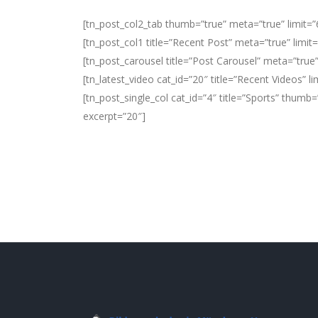
[tn_post_col2_tab thumb=”true” meta=”true” limit=”
[tn_post_col1 title=”Recent Post” meta=”true” limit
[tn_post_carousel title=”Post Carousel” meta=”true”
[tn_latest_video cat_id=”20″ title=”Recent Videos” li
[tn_post_single_col cat_id=”4″ title=”Sports” thumb=
excerpt=”20″]