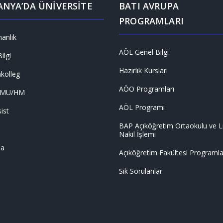
NYA’DA ÜNİVERSİTE
BATI AVRUPA
PROGRAMLARI
anlık
AÖL Genel Bilgi
ilgi
Hazırlık Kursları
nkolleg
AÖO Programları
LMU/HM
AÖL Programı
ist
BAP Açıköğretim Ortaokulu ve L
Nakil İşlemi
ma
Açıköğretim Fakültesi Programla
Sık Sorulanlar