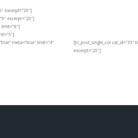
6″ excerpt=”20″]
=”9″ excerpt=”20″]
 limit=”6″]
mit=”5″]
”true” meta=”true” limit=”4″
[tn_post_single_col cat_id=”33″ 
excerpt=”20″]