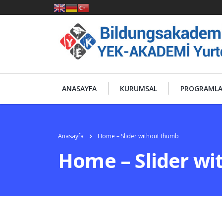
ANASAYFA
KURUMSAL
PROGRAML
Anasayfa
Home – Slider without thumb
Home – Slider w