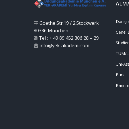
ALMA
Danışm
Goethe Str.19 / 2.Stockwerk
80336 München
Genel B
Tel : + 49 89 452 306 28 – 29
Studie
info@yek-akademi.com
TUM/
Uni-Ass
Burs
Barın