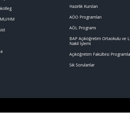
Hazırlık Kursları
nkolleg
AÖO Programları
LMU/HM
AÖL Programı
ist
BAP Açıköğretim Ortaokulu ve L
Nakil İşlemi
ma
Açıköğretim Fakültesi Programla
Sık Sorulanlar