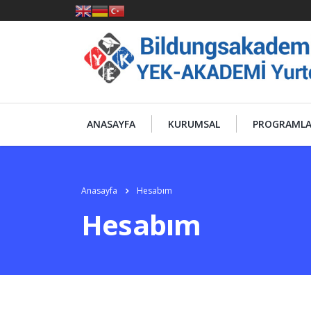
ANASAYFA
KURUMSAL
PROGRAML
Anasayfa
Hesabım
Hesabım