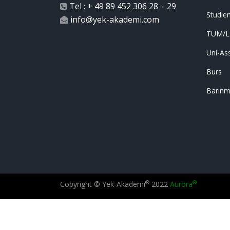
Tel : + 49 89 452 306 28 – 29
Studie
info@yek-akademi.com
TUM/
Uni-Ass
Burs
Barın
®
®
Copyright © Yek-Akademi
2022
Aurora