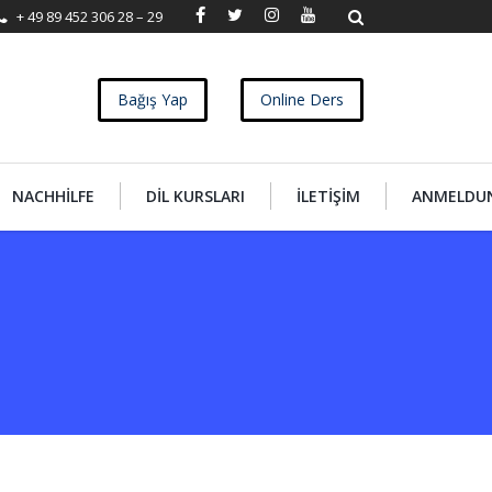
+ 49 89 452 306 28 – 29
Bağış Yap
Online Ders
NACHHILFE
DIL KURSLARI
İLETIŞIM
ANMELDU