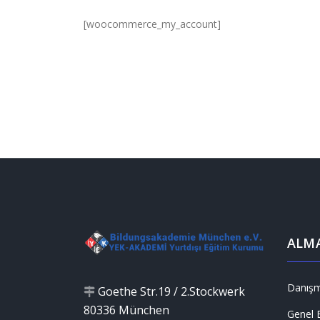
[woocommerce_my_account]
ALMA
Danışm
Goethe Str.19 / 2.Stockwerk
80336 München
Genel B