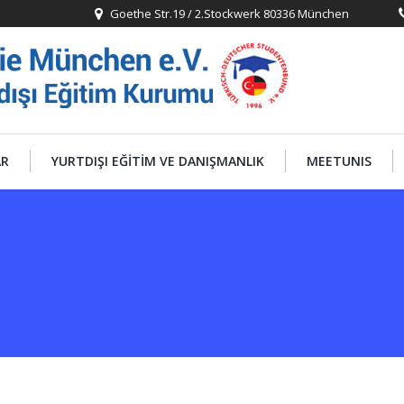
Goethe Str.19 / 2.Stockwerk 80336 München
AR
YURTDIŞI EĞITIM VE DANIŞMANLIK
MEETUNIS